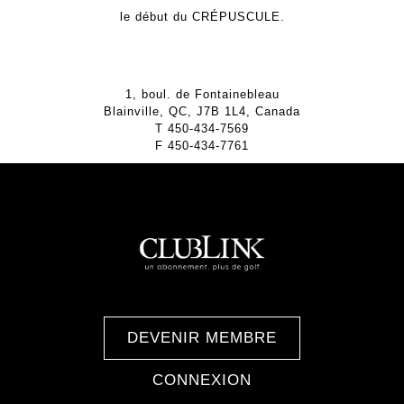
le début du
CRÉPUSCULE.
1, boul. de Fontainebleau
Blainville, QC, J7B 1L4, Canada
T
450-434-7569
F
450-434-7761
DEVENIR MEMBRE
CONNEXION